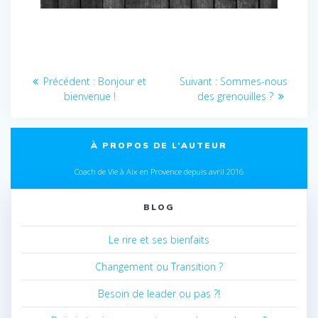
Navigation
Article
Article
Précédent :
Bonjour et
Suivant :
Sommes-nous
de
précédent
suivant
bienvenue !
des grenouilles ?
:
:
l’article
À PROPOS DE L’AUTEUR
Coach de Vie à Aix en Provence depuis avril 2016
BLOG
Le rire et ses bienfaits
Changement ou Transition ?
Besoin de leader ou pas ?!