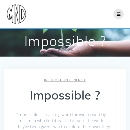
Passer
au
contenu
Impossible ?
INFORMATION GÉNÉRALE
Impossible ?
“Impossible is just a big word thrown around by
small men who find it easier to live in the world
they’ve been given than to explore the power they