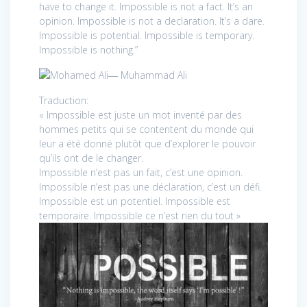
have to change it. Impossible is not a fact. It’s an
opinion. Impossible is not a declaration. It’s a dare.
Impossible is potential. Impossible is temporary.
Impossible is nothing.”
― Muhammad Ali
Traduction:
« Impossible est juste un mot inventé par des
hommes petits qui se contentent du monde qui
leur a été donné plutôt que d’explorer le pouvoir
qu’ils ont de le changer.
Impossible n’est pas un fait, c’est une opinion.
Impossible n’est pas une déclaration, c’est un défi.
Impossible est un potentiel. Impossible est
temporaire. Impossible ce n’est rien du tout »