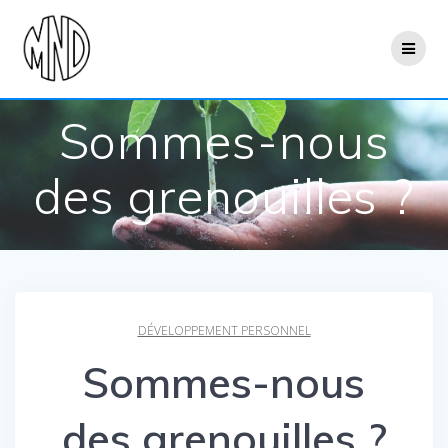
Passer
au
contenu
Sommes-nous
des grenouilles ?
DÉVELOPPEMENT PERSONNEL
Sommes-nous
des grenouilles ?